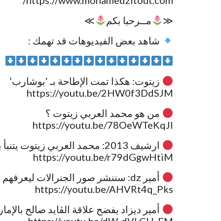
≪
مــرحبا بكم
≫
شاهد بعض الفيديوهات قد تهمك :
زيتوت: هكذا تمت الإطاحة بـ ‘بوشارب’
https://youtu.be/2HW0f3DdSJM
من هو محمد العربي زيتوت ؟
https://youtu.be/78OeWTeKqJI
ارشيف 2013: محمد العربي زيتوت يتنبأ بما يحدث الآن في الجزائر قبل ست سنوات
https://youtu.be/r79dGgwHtiM
أمير dz: سننشر صور الجنرالات ليعرفهم ابناء الجالية كي يلاحقوهم ويبهدلوهم في كل مكان
https://youtu.be/AHVRt4q_Pks
أمير ديزاد يفضح علاقة الڨايد صالح بالإما
https://youtu.be/dW-dVLCH_EM