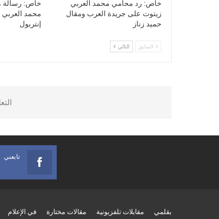
خاص: رد محامي محمد العربي
خاص: رسالة م
زيتوت على جريدة العرب ومقال
محمد العربي ز
حميد زناز
إنتربول
السابق
التالي
التع
تابعني
بقلمي
مقابلات تلفزيونية
مقالات مختارة
في الإعلام