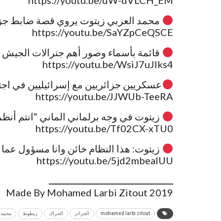
محمد العربي زيتوت يروي قصة ضابط جزا
https://youtu.be/SaYZpCeQSCE
قائمة بأسماء وصور أهم جنرالات الجيش ا
https://youtu.be/WsiJ7uJlks4
عسكريين جزائريين مع إسرائيليين في اجتماع 
https://youtu.be/JJWUb-TeeRA
زيتوت في وجه برلماني الماني “انتم أنظمة
https://youtu.be/Tf02CX-xTU0
زيتوت: هذا النظام خائن وانا مسؤول عما اق
https://youtu.be/5jd2mbeaIUU
ــــــــــــــــــــــــــــــــــــــــــ
Made By Mohamed Larbi Zitout 2019
mohamed larbi zitout
الجزائر
الحراك
زيطوط
محمد 